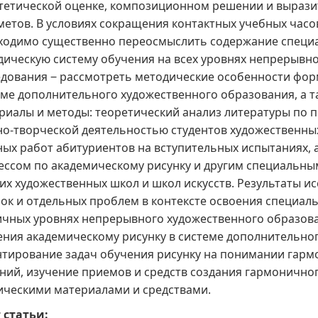
стетической оценке, композиционном решении и выраз
етов. В условиях сокращения контактных учебных часов
ходимо существенно переосмыслить содержание специа
дическую систему обучения на всех уровнях непрерывн
едования ‒ рассмотреть методические особенности фор
еме дополнительного художественного образования, а т
риалы и методы: теоретический анализ литературы по 
но-творческой деятельностью студентов художественных
ных работ абитуриентов на вступительных испытаниях, 
ессом по академическому рисунку и другим специальны
их художественных школ и школ искусств. Результаты и
ок и отдельных проблем в контексте освоения специа
ичных уровнях непрерывного художественного образова
ения академическому рисунку в системе дополнительно
нтирование задач обучения рисунку на понимании гарм
ний, изучение приемов и средств создания гармоничн
ическими материалами и средствами.
 статьи: