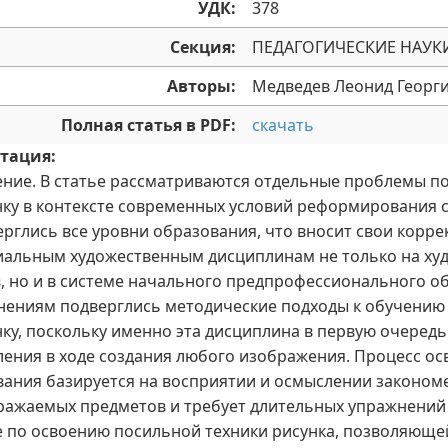
УДК:
378
Секция:
ПЕДАГОГИЧЕСКИЕ НАУК
Авторы:
Медведев Леонид Георги
Полная статья в PDF:
скачать
тация:
ение. В статье рассматриваются отдельные проблемы п
нку в контексте современных условий реформирования
ерглись все уровни образования, что вносит свои корре
иальным художественным дисциплинам не только на худ
в, но и в системе начального предпрофессионального о
нениям подверглись методические подходы к обучению 
нку, поскольку именно эта дисциплина в первую очередь
ения в ходе создания любого изображения. Процесс о
вания базируется на восприятии и осмыслении законом
ражаемых предметов и требует длительных упражнений
е по освоению посильной техники рисунка, позволяющ