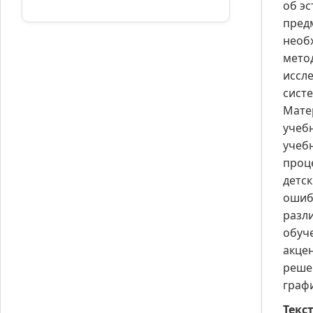
об э
предм
необ
мето
иссл
сист
Мате
учеб
учеб
проц
детск
ошиб
разл
обуч
акце
реше
граф
Текст